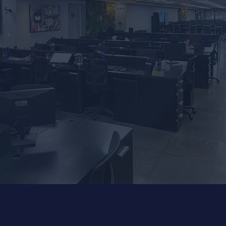
gnifica Vida Nova.
dministrar
 o acesso à saúde e
 empresas cuidam
om foco em
erviços
veis e bem-estar de
 eficazes por meio de projetos de consultoria exclusiv